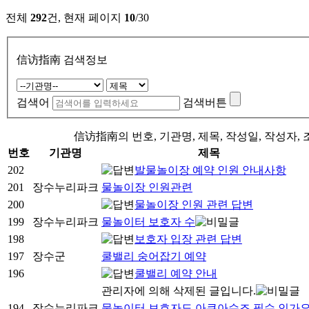
전체
292
건, 현재 페이지
10
/30
信访指南 검색정보
검색어
검색버튼
信访指南의 번호, 기관명, 제목, 작성일, 작성자,
번호
기관명
제목
202
발물놀이장 예약 인원 안내사항
201
장수누리파크
물놀이장 인원관련
200
물놀이장 인원 관련 답변
199
장수누리파크
물놀이터 보호자 수
198
보호자 입장 관련 답변
197
장수군
쿨밸리 숭어잡기 예약
196
쿨밸리 예약 안내
관리자에 의해 삭제된 글입니다.
194
장수누리파크
물놀이터 보호자도 아쿠아슈즈 필수 인가요