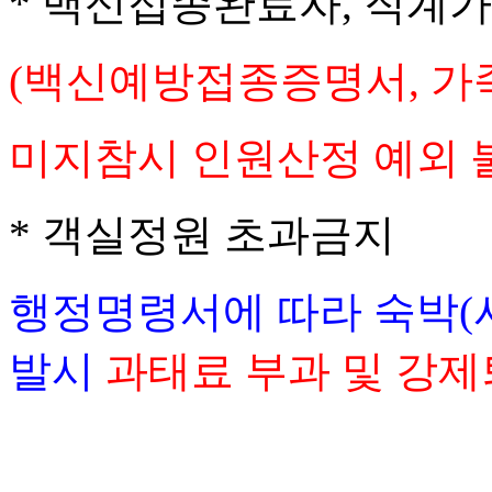
*
백신접종완료자
,
직계가
(
백신예방접종증명서
,
가
미지참시 인원산정 예외 
*
객실정원 초과금지
행정명령서에 따라 숙박
(
발시
과태료 부과 및 강