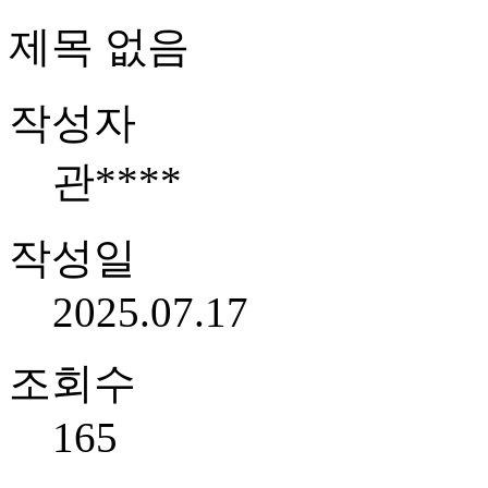
제목 없음
작성자
관****
작성일
2025.07.17
조회수
165