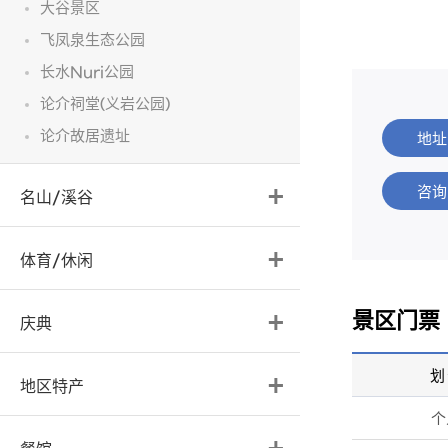
大谷景区
飞凤泉生态公园
长水Nuri公园
论介祠堂(义岩公园)
地址
论介故居遗址
咨询
名山/溪谷
体育/休闲
景区门票
庆典
划
地区特产
个