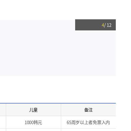
4
/
12
儿童
备注
1000韩元
65周岁以上者免票入内