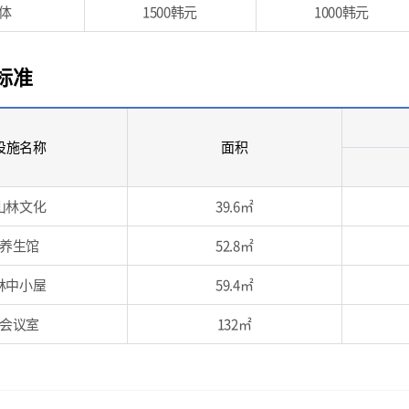
体
1500韩元
1000韩元
标准
设施名称
面积
山林文化
39.6㎡
养生馆
52.8㎡
林中小屋
59.4㎡
会议室
132㎡