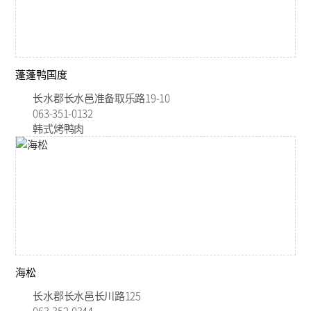
蓬蓬鸭国度
长水郡长水邑准备取乐路19-10
063-351-0132
韩式烤鸭肉
海松
长水郡长水邑长川路125
063-352-0344