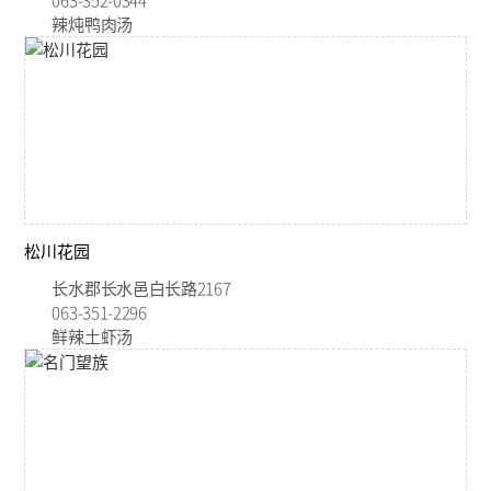
辣炖鸭肉汤
松川花园
长水郡长水邑白长路2167
063-351-2296
鲜辣土虾汤