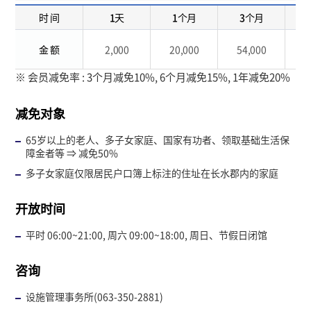
时 间
1天
1个月
3个月
金 额
2,000
20,000
54,000
1
※ 会员减免率 : 3个月减免10%, 6个月减免15%, 1年减免20%
减免对象
65岁以上的老人、多子女家庭、国家有功者、领取基础生活保
障金者等 ⇒ 减免50%
多子女家庭仅限居民户口簿上标注的住址在长水郡内的家庭
开放时间
平时 06:00~21:00, 周六 09:00~18:00, 周日、节假日闭馆
咨询
设施管理事务所(063-350-2881)