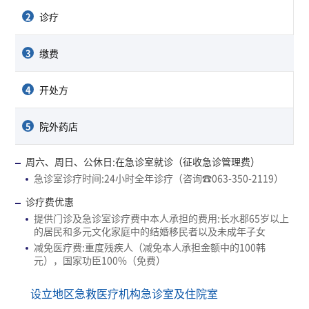
2
诊疗
3
缴费
4
开处方
5
院外药店
周六、周日、公休日:在急诊室就诊（征收急诊管理费）
急诊室诊疗时间:24小时全年诊疗（咨询☎063-350-2119）
诊疗费优惠
提供门诊及急诊室诊疗费中本人承担的费用:长水郡65岁以上
的居民和多元文化家庭中的结婚移民者以及未成年子女
减免医疗费:重度残疾人（减免本人承担金额中的100韩
元），国家功臣100%（免费）
设立地区急救医疗机构急诊室及住院室