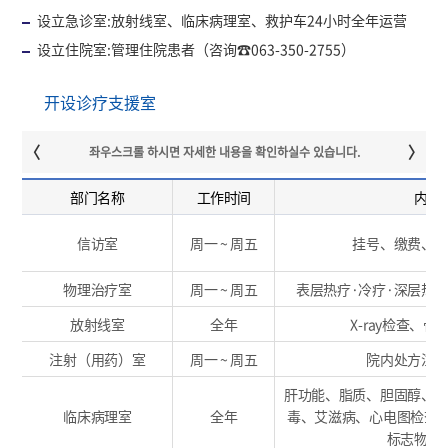
设立急诊室:放射线室、临床病理室、救护车24小时全年运营
设立住院室:管理住院患者（咨询☎063-350-2755）
开设诊疗支援室
部门名称
工作时间
内容
信访室
周一 ~ 周五
挂号、缴费、
物理治疗室
周一 ~ 周五
表层热疗·冷疗·深层热疗
放射线室
全年
X-ray检查、
注射（用药）室
周一 ~ 周五
院内处方注
肝功能、脂质、胆固醇、
临床病理室
全年
毒、艾滋病、心电图检查
标志物检