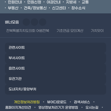
민원안내
민원신청
여권안내
지방세
교통
부동산
건축/정보통신
신고센터
장수소식
배너모음
전북특별자치도의회 어썸전북
기초연금 모의계산
가치앗이
관련사이트
부서사이트
읍면사이트
유관기관
도내자치/중앙부처
개인정보처리방침
뷰어다운로드
검색서비스
홈페이지개선의견
영상정보처리기기 운영방침
오시는길