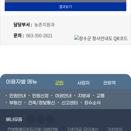
담당부서 :
농촌지원과
문의 :
063-350-2821
이용자별 메뉴
군민
사업자
관광객
민원안내
민원신청
여권안내
지방세
교통
부동산
건축/정보통신
신고센터
장수소식
배너모음
전북특별자치도의회 어썸전북
기초연금 모의계산
가치앗이