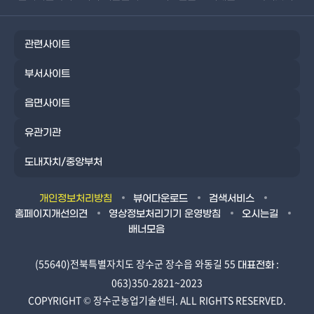
관련사이트
부서사이트
읍면사이트
유관기관
도내자치/중앙부처
개인정보처리방침
뷰어다운로드
검색서비스
홈페이지개선의견
영상정보처리기기 운영방침
오시는길
배너모음
(55640)전북특별자치도 장수군 장수읍 와동길 55
:
대표전화
063)350-2821~2023
COPYRIGHT ©
장수군농업기술센터.
ALL RIGHTS RESERVED.