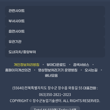
관련사이트
부서사이트
읍면사이트
유관기관
도내자치/중앙부처
개인정보처리방침
뷰어다운로드
검색서비스
홈페이지개선의견
영상정보처리기기 운영방침
오시는길
배너모음
(55640)전북특별자치도 장수군 장수읍 와동길 55
:
대표전화
063)350-2821~2023
COPYRIGHT ©
장수군농업기술센터.
ALL RIGHTS RESERVED.
Total
44,660명/
Today
14명