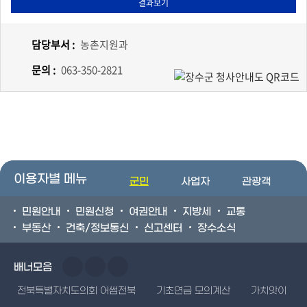
담당부서 :
농촌지원과
문의 :
063-350-2821
이용자별 메뉴
군민
사업자
관광객
민원안내
민원신청
여권안내
지방세
교통
부동산
건축/정보통신
신고센터
장수소식
배너모음
전북특별자치도의회 어썸전북
기초연금 모의계산
가치앗이