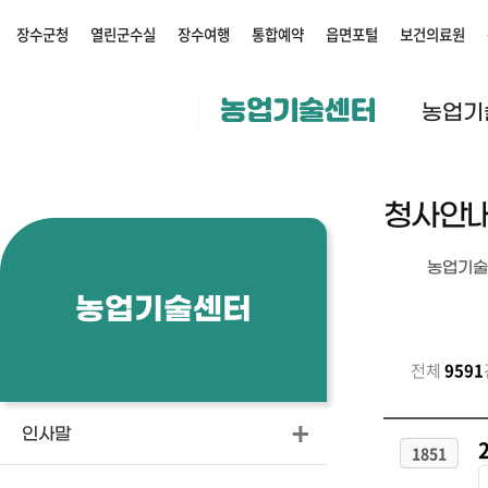
장수군청
열린군수실
장수여행
통합예약
읍면포털
보건의료원
농업기술센터
농업기
청사안
농업기술
농업기술센터
전체
9591
인사말
1851