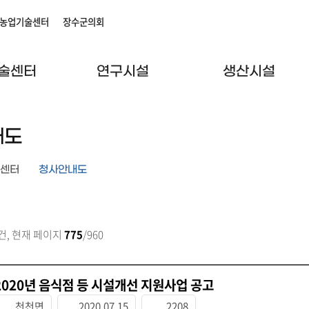
농업기술센터
장수군의회
술센터
연구시설
생산시설
내도
센터
청사안내도
건, 현재 페이지
775
/960
2020년 음식점 등 시설개선 지원사업 공고
천천면
2020.07.15
2208