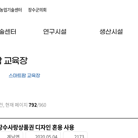
농업기술센터
장수군의회
술센터
연구시설
생산시설
 교육장
스마트팜 교육장
건, 현재 페이지
792
/960
장수사랑상품권 디자인 혼용 사용
계남면
2020.05.04
2173