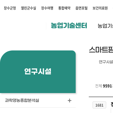
장수군청
열린군수실
장수여행
통합예약
읍면포털
보건의료원
농업기술센터
농업기
스마트팜
연구시설
연구시설
전체
9591
과학영농종합분석실
1681