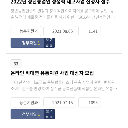
2022년 청년농업인 경쟁력 제고사업 신청자 접수
청년농업인들의 열정과 창의적인 아이디어를 공모하여 농업·농
촌 발전에 새로운 전기를 마련하기 위한 「2022년 청년농업인 경
쟁력제고사업」 신청자를 다음과 같이 모집합니다. 1. 모집내용
가. 사업명 : 2022년 청년농업인 경쟁력 제고사업 나. 사업비 :
농촌지원과
2021.08.05
1141
5,000만원/1인(국비45%, 지방비 45%, 자부담 10%) 다. 신청자격
: 만18∼만40세 미만 청년농업인(1982.1.2.~2004.12.31)으로 2년
첨부파일
1
이상 영농에 종사한 병역필 또는 면제자 [농업경영정보를 등록
(2020.1.1.까지 경영체 등록자)한 후, 본인이 직접 영농에 종사하는
경우에 한함] 2. 신청기간 및 접수처 가. 공모접수 : 2021. 8. 5.(목)
33
∼ 8. 20.(금) 나. 접 수 처 : 장수군농업기술센터 전문교육팀 다. 신
온라인 비대면 유통지원 사업 대상자 모집
청양식 : 소정양식[별지 제1호] 라. 사업유형 : 신기술, ICT활용, 벤
처, 창업, 가공ㆍ관광 3. 추천 대상자 선발 가. 선발 사업량 : 1개소
2021년 장수 레드푸드 융복합클러스터 구축 사업과 관련, 변화된
나. 선발 방식 : 1차 서류, 2차 발표를 통한 선발 4. 기타 자세한 절
소비트렌드를 반영 하여 장수군 농특산품에 적합한 온라인 유통
차는 장수군농업기술센터 전문교육팀(350-2831)으로 문의 바랍니
판매를 지원하고자 「온라인 비대면 유통지원 사업」 대상자 선
다.
정계획을 아래와 같이 공고하오니, 관심있는 사업자께서는 아래
농촌지원과
2021.07.15
1095
붙임문서를 확인하시어 신청하여 주시기 바랍니다. 1. 사 업 명 :
온라인 비대면 유통지원 사업 2. 공고 및 신청기간 : 2021년 7월 14
첨부파일
1
일 ~ 7월 26일 3. 신청장소 : (사)장수식품클러스터사업단 (장수읍
와동길 54-5) 4. 신청대상 : 관내 법인 및 개인 식품가공사업자 및