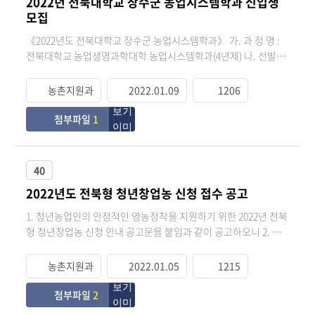
2022년 전북대학교 장수군 농업시스템학과 신입생
모집
《2022년도 전북대학교 장수군 농업시스템학과》 가. 과 정 명 :
전북대학교 농업생명과학대학 농업시스템학과(4년제) 나. 선발인
원 : 신입생(1학년) 30명(야간제 : 19시 ~ 22시) 다. 접수기간 :
2022. 01. 17.(월) ~ 2022. 01. 21.(금) ※ 2차 모집 : 2022. 1. 24.(월)
농촌지원과
2022.01.09
1206
~ 2. 3(목) 라. 접수방법 : 등기우편 또는 방문제출(주소 붙임문서
참조) 마. 지원자격 : 붙임참조 바. 입학문의 : 학과사무실(063-353-
첨부파일
1
1901), 행정지원과 평생교육팀(063-350-2166) ※ 학과사무실 위
치 : 장수군 장수읍 와동길 55, 장수군농업기술센터 3층
40
2022년도 전북형 청년창업농 신청 접수 공고
1. 청년농업인의 안정적인 영농정착을 지원하기 위한 2022년 전북
형 청년창업농 신청 안내 공고문을 붙임과 같이 공고하오니 2. 읍·
면에서는 관심있는 농업인들이 신청하시기바랍니다 ○ 공고기간
: 2021. 12. 28.(화) ~ 2022. 1. 27.(목) ○ 접수기간 : 2021. 12. 28.
농촌지원과
2022.01.05
1215
(화) ~ 2022. 1. 28.(금) ○ 접 수 처 : 농업기술센터 농촌지원과 전문
교육팀 ○ 제출서류 : 붙임참고
첨부파일
2