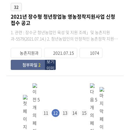
유통판매사업자 5. 지원내용 - 개별가공 상품의 판매용 홍보 영상
32
제작 - 개별 상품의 상세페이지 제작 - 온라인 쇼핑몰 입점, 프로모
2021년 장수형 청년창업농 영농정착지원사업 신청
션 기획 및 진행 - SNS 광고(유튜브, 페이스북 등) - 홍보물 제작(브
접수 공고
로셔, 카탈로그, 패키지, 리플렛 등) *홍보물 제작은 총 사업금액의
20%에 한함 **필수사항 : 장수식품클러스터사업단 회원가입 6.
1. 관련 : 장수군 청년농업인 육성 및 지원 조례」및 농촌지원
선정방법 : 현지심사(일정 개별통보) 후 장수식품클러스터사업단
과-5579(2021.07.14.) 2. 청년농업인의 안정적인 농촌정착 지원으
운영위원회 평가에 의하여 선정 7. 문 의 처 : (사)장수식품클러스
로 인구감소 억제 및 농업인력 구조 개선을 위한 2021년 장수형 청
터사업단(353-0421), 농업기술센터 농촌지원과 생활자원팀(350-
년창업농 영농정착지원사업을 신청을 붙임과 공고하오니 읍 면에
농촌지원과
2021.07.15
1074
2838)
서는 관심있는 농업인들이 신청할 수 있도록 홍보하여 주시기 바
랍니다. 가. 접수기간 : 2021. 7. 15.(목) ~ 2021. 7. 23.(금) 나. 사 업
첨부파일
2
량 : 3명 다. 지원대상 : 만 45세 이상 만 50세 미만 독립영농경력 3
년 이하 농업인 라. 지원내용 : 영농정착지원금(80만원/월) 지급
마. 접 수 처 : 농업기술센터 농촌지원과 전문교육팀(문의 : 350-
2831) 붙임 1. 2021년 장수형 청년창업농 영농정착지원 추진계획
1부. 2. 2021년 장수형 청년창업농 영농정착지원 신청서 1부. 끝.
11
12
13
14
15