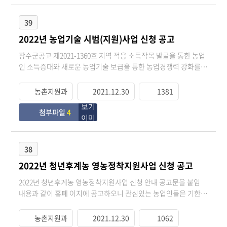
39
2022년 농업기술 시범(지원)사업 신청 공고
장수군공고 제2021-1360호 지역 적응 소득작목 발굴을 통한 농업
인 소득증대와 새로운 농업기술 보급을 통한 농업경쟁력 강화를
목적으로아래와 같이 「2022년도 농업기술 시범(지원)사업」신
청 공고 합니다. 가. 공고기간 : 2021년 12월 24일 ~ 2022년 1월 24
농촌지원과
2021.12.30
1381
일 나. 신청기간 : 2021년 12월 27일 ~ 2022년 1월 26일 다. 신청장
소 : 읍·면 농업인 상담소 및 농업기술센터 지도기획팀(☏350-
첨부파일
4
2820) 라. 대상사업 : 신기술 접목 차세대 영농인 육성지원 등 36개
사업 붙임 : 1. 2022년 농업기술 시범(지원)사업 추진계획 1부. 2.
사업별 신청서 1부. 3. 사업별 현지조사표 1부. 4. 개인정보제공 동
38
의서(양식) 1부. 끝.
2022년 청년후계농 영농정착지원사업 신청 공고
2022년 청년후계농 영농정착지원사업 신청 안내 공고문을 붙임
내용과 같이 홈페 이지에 공고하오니 관심있는 농업인들은 기한내
에 신청하여주시기 바랍니다. 가. 공고기간 : 2021. 12. 28.(화) ~
2022. 1. 27.(목) 나. 접수기간 : 2021. 12. 28.(화) ~ 2022. 1. 28.(금)
농촌지원과
2021.12.30
1062
다. 접 수 처 : 농림사업정보시스템(www.agrix.go.kr) 온라인 접