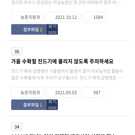
정이라 하오니 관심있는 여성농업인 및 군민 여러분의 참여 바랍
니다. ○ 일 시 : 2021. 10. 15.(금) 10:00~16:35 ○ 접속 링크: 농식
품부 유튜브 경로(https://www.youtube.com/c/mafrakorea)
농촌지원과
2021.10.12
1084
○ 주요 행사: 개회식, 단체소개 및 활동(생활개선회 등), 국제포
럼, 청년여성농업인 토크쇼(생활개선회 등), 농사비법경진대회 등
첨부파일
2
35
가을 수확철 진드기에 물리지 않도록 주의하세요
진드기 매개 감염병이 가을철까지 발생이 많아 야외농작업 활동이
많은 수확철에 더욱 주의가 요구됩니다. 진드기 매개 감염병은 진
드기에 물리지 않는 것이 최선이며, 피부노출을 최소화할 수 있도
록 긴옷을 갖춰입고, 기피제를 뿌리고 풀밭에 앉지 말아야 하며 귀
농촌지원과
2021.09.03
987
가 후에는 온몸을 깨끗이 씻는 등의 예방수칙을 준수하시기 바랍
니다.
첨부파일
1
34