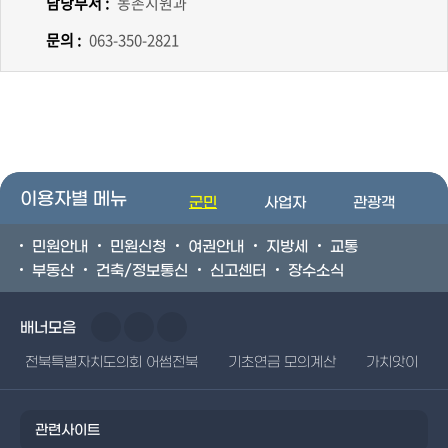
담당부서 :
농촌지원과
문의 :
063-350-2821
이용자별 메뉴
군민
사업자
관광객
민원안내
민원신청
여권안내
지방세
교통
부동산
건축/정보통신
신고센터
장수소식
배너모음
전북특별자치도의회 어썸전북
기초연금 모의계산
가치앗이
관련사이트