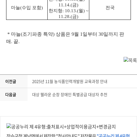
11.14.(금)
마늘(수입 포함)
전국
한지형: 10.13.(월) ~
11.28.(금)
* 마늘(조기파종 특약) 상품은 9월 1일부터 30일까지 판
매.
끝.
이전글
2025년 11월 농식품인력개발원 교육과정 안내
다음글
대상 웰라운 순창 장애인 특별공급 대상자 추천
장수군청 계남면에서 제작한 "청사안내도" 저작물은
"공공누리 제 4유형