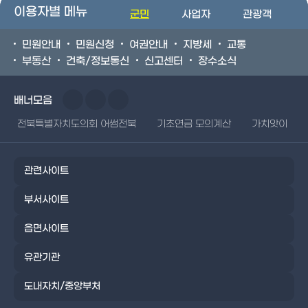
이용자별 메뉴
군민
사업자
관광객
민원안내
민원신청
여권안내
지방세
교통
부동산
건축/정보통신
신고센터
장수소식
배너모음
전북특별자치도의회 어썸전북
기초연금 모의계산
가치앗이
관련사이트
부서사이트
읍면사이트
유관기관
도내자치/중앙부처