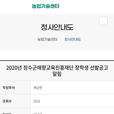
농업기술센터
청사안내도
농업기술센터
청사안내도
2020년 장수군애향교육진흥재단 장학생 선발공고
알림
작성부서
계남면
조회수
2331