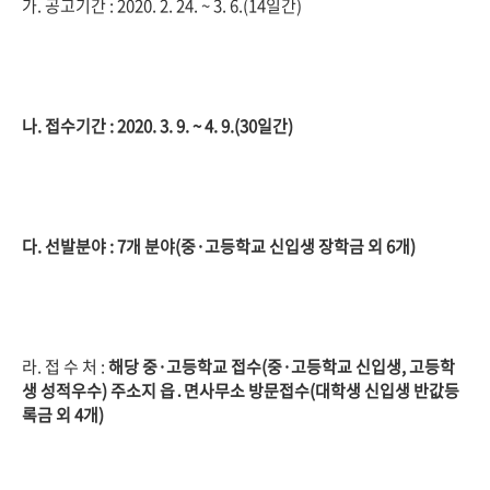
가. 공고기간 : 2020. 2. 24. ~ 3. 6.(14일간)
나.
접수기간
:
2020. 3. 9. ~ 4. 9.(30
일간
)
다. 선발분야 : 7개 분야(중·고등학교 신입생 장학금 외 6개)
라. 접 수 처 :
해당 중
·
고등학교 접수
(
중
·
고등학교 신입생
,
고등학
생 성적우수
)
주소지 읍
․
면사무소 방문접수
(
대학생 신입생 반값등
록금 외
4
개
)