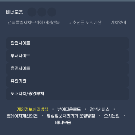
배너모음
전북특별자치도의회 어썸전북
기초연금 모의계산
가치앗이
관련사이트
부서사이트
읍면사이트
유관기관
도내자치/중앙부처
개인정보처리방침
뷰어다운로드
검색서비스
홈페이지개선의견
영상정보처리기기 운영방침
오시는길
배너모음