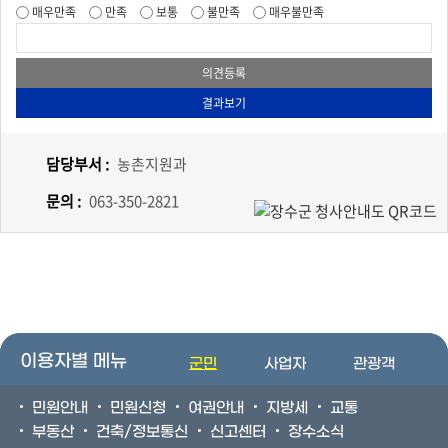
매우만족
만족
보통
불만족
매우불만족
담당부서 :
농촌지원과
문의 :
063-350-2821
이용자별 메뉴
군민
사업자
관광객
민원안내
민원신청
여권안내
지방세
교통
부동산
건축/정보통신
신고센터
장수소식