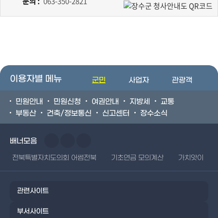
문의 :
063-350-2821
이용자별 메뉴
군민
사업자
관광객
민원안내
민원신청
여권안내
지방세
교통
부동산
건축/정보통신
신고센터
장수소식
배너모음
전북특별자치도의회 어썸전북
기초연금 모의계산
가치앗이
관련사이트
부서사이트