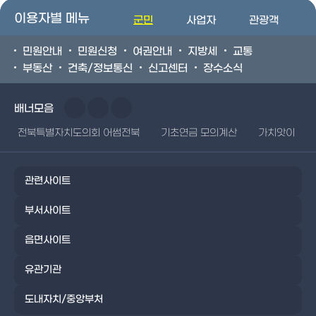
이용자별 메뉴
군민
사업자
관광객
민원안내
민원신청
여권안내
지방세
교통
부동산
건축/정보통신
신고센터
장수소식
배너모음
전북특별자치도의회 어썸전북
기초연금 모의계산
가치앗이
관련사이트
부서사이트
읍면사이트
유관기관
도내자치/중앙부처