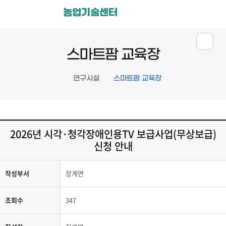
농업기술센터
스마트팜 교육장
연구시설
스마트팜 교육장
2026년 시각·청각장애인용TV 보급사업(무상보급)
신청 안내
작성부서
장계면
조회수
347