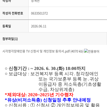
작성자
장계면
작성자 전화번호
0633501372
등록일
2026.06.11
첨부파일(1)
시각청각장애인용 TV 신청서 및 개인정보 동의서.pdf (4070 kb)
○
신청기간
:
~ 2026. 6. 30.(
화
) 18:00
까지
○
보급대상
:
보건복지부 등록 시각
․
청각장애인
또는 국가보훈부 등록 눈
․
귀상
이등급자 중 저소득층
(
기초생활
수급
,
차상위계층
)
*
제외대상
: 2020~2025
년 기수령자
*
유상
(
비저소득층
)
신청일정 추후 안내예정
○
신청서류
:
①
신청서
②
개인정보제공 및 활용