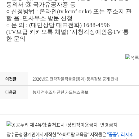
동의서
③
국가유공자증 등
○
신청방법
:
온라인
(tv.kcmf.or.kr)
또는 주소지 관
할 읍
․
면사무소 방문 신청
○
문 의
: (
대민상담 대표전화
) 1688-4596
(TV
보급 카카오톡 채널
) ‘
시청각장애인용
TV’
통
한 문의
이전글
2026년도 전략작물직불금(동계) 등록정보 공개 안내
다음글
농지 전수조사 관련 카드뉴스 홍보
장수군청 장계면에서 제작한 "스마트팜 교육장" 저작물은
"공공누리 제 4