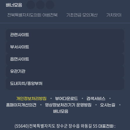
배너모음
전북특별자치도의회 어썸전북
기초연금 모의계산
가치앗이
관련사이트
부서사이트
읍면사이트
유관기관
도내자치/중앙부처
개인정보처리방침
뷰어다운로드
검색서비스
홈페이지개선의견
영상정보처리기기 운영방침
오시는길
배너모음
(55640)전북특별자치도 장수군 장수읍 와동길 55
:
대표전화