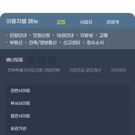
이용자별 메뉴
군민
사업자
관광객
민원안내
민원신청
여권안내
지방세
교통
부동산
건축/정보통신
신고센터
장수소식
배너모음
전북특별자치도의회 어썸전북
기초연금 모의계산
가치앗이
관련사이트
부서사이트
읍면사이트
유관기관