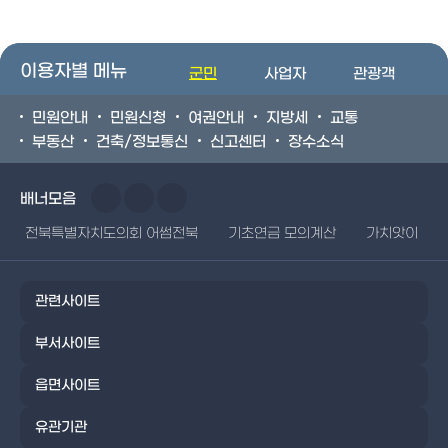
이용자별 메뉴
군민
사업자
관광객
민원안내
민원신청
여권안내
지방세
교통
부동산
건축/정보통신
신고센터
장수소식
배너모음
전북특별자치도의회 어썸전북
기초연금 모의계산
가치앗이
관련사이트
부서사이트
읍면사이트
유관기관