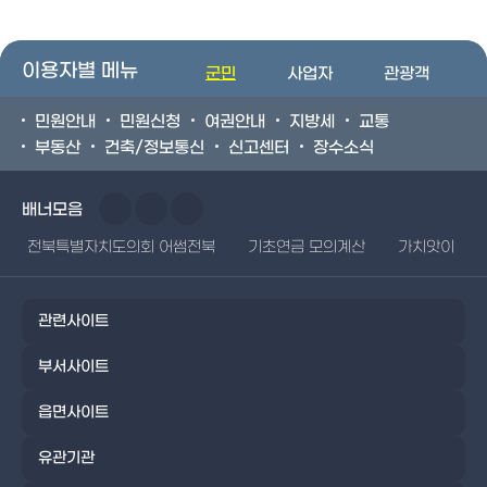
이용자별 메뉴
군민
사업자
관광객
민원안내
민원신청
여권안내
지방세
교통
부동산
건축/정보통신
신고센터
장수소식
배너모음
전북특별자치도의회 어썸전북
기초연금 모의계산
가치앗이
관련사이트
부서사이트
읍면사이트
유관기관