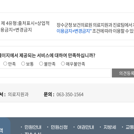
장수군청 보건의료원 의료지원과 진료팀에서 
이용금지+변경금지"
조건에 따라 이용할 수 있
페이지에서 제공되는 서비스에 대하여 만족하십니까?
만족
보통
불만족
매우불만족
 :
의료지원과
문의 :
063-350-1564
민원안내
민원신청
여권안내
지방세
교통
객