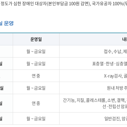
: 정도가 심한 장애인 대상자(본인부담금 100원 감면), 국가유공자 100%(
실 운영
운영일
내
월 ~ 금요일
접수, 수납, 
실
월 ~ 금요일
표층열·한냉·심층열
실
연 중
X-ray검사,
)실
월 ~ 금요일
원내 처방 
간기능, 지질, 콜레스테롤, 소변, 결핵,
실
연 중
선·전립선 암
실
월 ~ 금요일
일반검진, 암