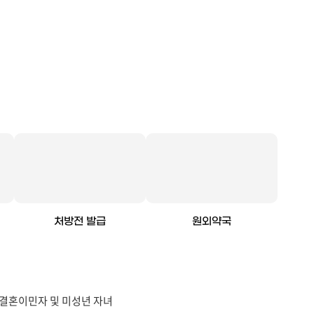
처방전 발급
원외약국
중 결혼이민자 및 미성년 자녀