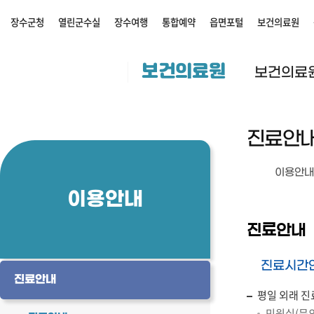
장수군청
열린군수실
장수여행
통합예약
읍면포털
보건의료원
보건의료원
보건의료
진료안
이용안내
이용안내
진료안내
진료시간
진료안내
평일 외래 진료시
민원실(문의 ☎