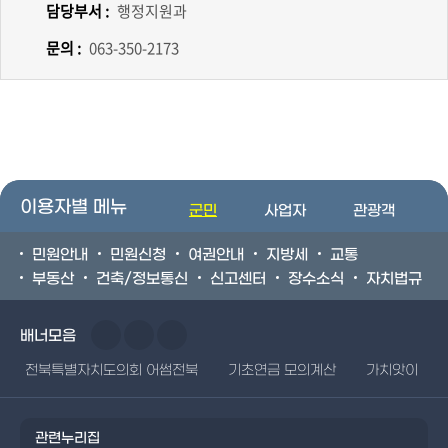
담당부서 :
행정지원과
문의 :
063-350-2173
이용자별 메뉴
군민
사업자
관광객
민원안내
민원신청
여권안내
지방세
교통
부동산
건축/정보통신
신고센터
장수소식
자치법규
배너모음
전북특별자치도의회 어썸전북
기초연금 모의계산
가치앗이
관련누리집