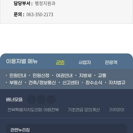
담당부서 :
행정지원과
문의 :
063-350-2173
이용자별 메뉴
군민
사업자
관광객
민원안내
민원신청
여권안내
지방세
교통
부동산
건축/정보통신
신고센터
장수소식
자치법규
배너모음
전북특별자치도의회 어썸전북
기초연금 모의계산
가치앗이
관련누리집