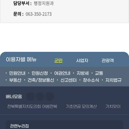
담당부서 :
행정지원과
문의 :
063-350-2173
이용자별 메뉴
군민
사업자
관광객
민원안내
민원신청
여권안내
지방세
교통
부동산
건축/정보통신
신고센터
장수소식
자치법규
배너모음
전북특별자치도의회 어썸전북
기초연금 모의계산
가치앗이
관련누리집