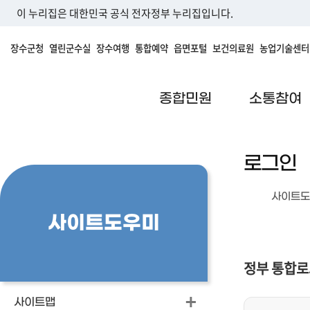
이 누리집은 대한민국 공식 전자정부 누리집입니다.
장수군청
열린군수실
장수여행
통합예약
읍면포털
보건의료원
농업기술센터
종합민원
소통참여
로그인
사이트도
사이트도우미
정부 통합
사이트맵
개인사용자 로