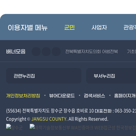
이용자별 메뉴
군민
사업자
관광
배너모음
전북특별자치도의회 어썸전북
기초
관련누리집
부서누리집
개인정보처리방침
뷰어다운로드
검색서비스
홈페이지개
(55634) 전북특별자치도 장수군 장수읍 호비로 10
: 063-350-2
대표전화
Copyright ©
JANGSU COUNTY.
All Rights Reserved.