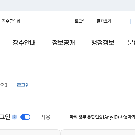
장수군의회
로그인
글자크기
장수안내
정보공개
행정정보
분
우미
로그인
로그인
사용
아직 정부 통합인증(Any-ID) 사용자
안내
그인