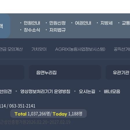
민원안내
민원신청
여권안내
지방세
교통
객
장수소식
자치법규
연금 모의계산
가치앗이
AGRIX(농림사업정보시스템)
공직선거
읍면누리집
유관기관
선의견
영상정보처리기기 운영방침
오시는길
배너모음
114 / 063-351-2141
1,037,266명/
1,188명
Total
Today