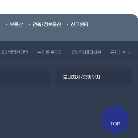
부동산
건축/정보통신
신고센터
비리 익명신고방
복지로 온라인
민방위 대피시설
규제개혁 신문
도내자치/중앙부처
TOP