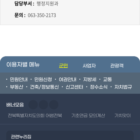
담당부서 :
행정지원과
문의 :
063-350-2173
이용자별 메뉴
군민
사업자
관광객
민원안내
민원신청
여권안내
지방세
교통
부동산
건축/정보통신
신고센터
장수소식
자치법규
배너모음
전북특별자치도의회 어썸전북
기초연금 모의계산
가치앗이
관련누리집