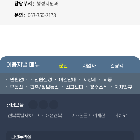
담당부서 :
행정지원과
문의 :
063-350-2173
이용자별 메뉴
군민
사업자
관광객
민원안내
민원신청
여권안내
지방세
교통
부동산
건축/정보통신
신고센터
장수소식
자치법규
배너모음
전북특별자치도의회 어썸전북
기초연금 모의계산
가치앗이
관련누리집