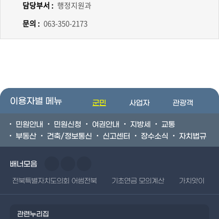
담당부서 :
행정지원과
문의 :
063-350-2173
이용자별 메뉴
군민
사업자
관광객
민원안내
민원신청
여권안내
지방세
교통
부동산
건축/정보통신
신고센터
장수소식
자치법규
배너모음
전북특별자치도의회 어썸전북
기초연금 모의계산
가치앗이
관련누리집