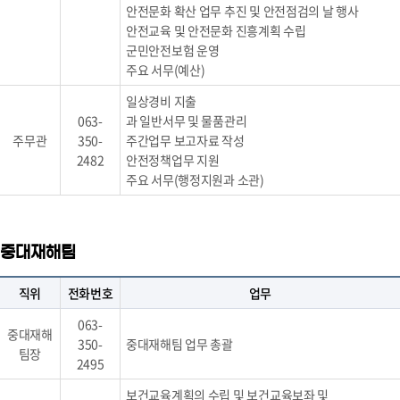
안전문화 확산 업무 추진 및 안전점검의 날 행사
안전교육 및 안전문화 진흥계획 수립
군민안전보험 운영
주요 서무(예산)
일상경비 지출
063-
과 일반서무 및 물품관리
주무관
350-
주간업무 보고자료 작성
2482
안전정책업무 지원
주요 서무(행정지원과 소관)
중대재해팀
직위
전화번호
업무
063-
중대재해
350-
중대재해팀 업무 총괄
팀장
2495
보건교육계획의 수립 및 보건교육보좌 및