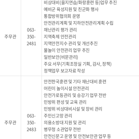
비상대비(을지연습/화랑훈련 등)업무 추진
예비군 육성지원 및 친군화 행사
통합방위협의회 운영
안전관리계획 및 지하안전관리계획 수립
063-
재난관리 평가 관리
주무관
350-
지역축제 안전관리
2481
지역안전지수 관리 및 개선추진
물놀이 안전관리 업무 추진
일반보안(비문관리)
주요 서무(기획조정실 기획, 감사, 정책)
정책업무 보고자료 작성
안전한국훈련 및 기타 재난대비 훈련
어린이 놀이시설 안전관리
안전가로등관리 및 승강기 업무 전반
민방위 편성 및 교육 관리
민방위 비상대비시설 및 장비 관리
063-
주민신고망 관리
주무관
350-
의용소방대 지원 및 관리
2483
병무청 소관업무 전반
안전신문고 운영 및 안전보안관 업무 등