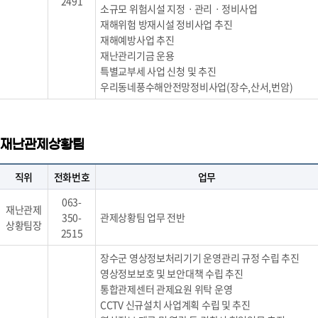
2491
소규모 위험시설 지정ㆍ관리ㆍ정비사업
재해위험 방재시설 정비사업 추진
재해예방사업 추진
재난관리기금 운용
특별교부세 사업 신청 및 추진
우리동네풍수해안전망정비사업(장수,산서,번암)
재난관제상황팀
직위
전화번호
업무
063-
재난관제
350-
관제상황팀 업무 전반
상황팀장
2515
장수군 영상정보처리기기 운영관리 규정 수립 추진
영상정보보호 및 보안대책 수립 추진
통합관제센터 관제요원 위탁 운영
CCTV 신규설치 사업계획 수립 및 추진