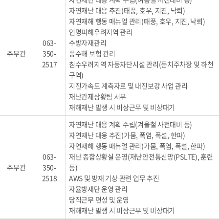
자연재난 대응 추진(태풍, 호우, 지진, 낙뢰)
자연재해 행동 매뉴얼 관리(태풍, 호우, 지진, 낙뢰)
인명피해우려지역 관리
063-
수방자재관리
주무관
350-
풍수해 보험 관리
2517
침수우려지역 자동차단시설 관리(둔치주차장 및 하천
구역)
지진가속도 계측자료 및 내진보강 사업 관리
재난관제상황팀 서무
재해재난 발생 시 비상근무 및 비상대기
자연재난 대응 계획 수립(겨울철 사전대비 등)
자연재난 대응 추진(가뭄, 폭염, 폭설, 한파)
자연재해 행동 매뉴얼 관리(가뭄, 폭염, 폭설, 한파)
063-
재난 종합상황실 운영(재난안전통신망(PSLTE), 훈련
주무관
350-
등)
2518
AWS 및 방재 기상 관련 업무 추진
자율방재단 운영 관리
당직근무 편성 및 운영
재해재난 발생 시 비상근무 및 비상대기