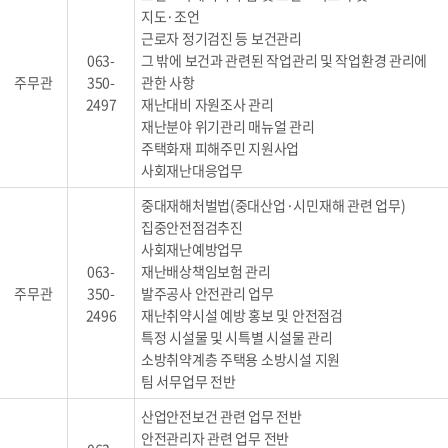
지도·조언
근로자 정기검진 등 보건관리
063-
그 밖에 보건과 관련된 작업관리 및 작업환경 관리에
주무관
350-
관한 사항
2497
재난대비 자원조사 관리
재난분야 위기관리 매뉴얼 관리
주택화재 피해주민 지원사업
사회재난대응업무
중대재해처벌법(중대산업·시민재해 관련 업무)
집중안전점검추진
사회재난예방업무
063-
재난배상책임보험 관리
주무관
350-
발주공사 안전관리 업무
2496
재난취약시설 예방 홍보 및 안전점검
특정 시설물 및 시특별 시설물 관리
소방취약계층 주택용 소방시설 지원
팀 서무업무 전반
산업안전보건 관련 업무 전반
안전관리자 관련 업무 전반