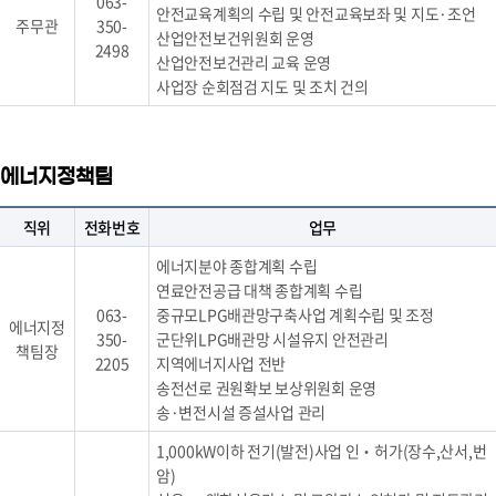
063-
안전교육계획의 수립 및 안전교육보좌 및 지도·조언
주무관
350-
산업안전보건위원회 운영
2498
산업안전보건관리 교육 운영
사업장 순회점검 지도 및 조치 건의
에너지정책팀
직위
전화번호
업무
에너지분야 종합계획 수립
연료안전공급 대책 종합계획 수립
063-
중규모LPG배관망구축사업 계획수립 및 조정
에너지정
350-
군단위LPG배관망 시설유지 안전관리
책팀장
2205
지역에너지사업 전반
송전선로 권원확보 보상위원회 운영
송·변전시설 증설사업 관리
1,000kW이하 전기(발전)사업 인‧허가(장수,산서,번
암)