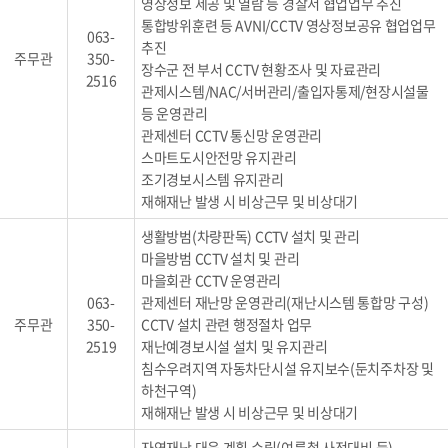
영상정보 제공 및 열람 등 경찰서 협업업무 추진
통합방위훈련 등 AVNI/CCTV 영상정보공유 협업업무
063-
추진
주무관
350-
장수군 전 부서 CCTV 현황조사 및 자료관리
2516
관제시스템/NAC/서버관리/출입자통제/현장시설물
등 운영관리
관제센터 CCTV 통신망 운영관리
스마트도시안전망 유지관리
조기경보시스템 유지관리
재해재난 발생 시 비상근무 및 비상대기
생활방범(차량판독) CCTV 설치 및 관리
마을방범 CCTV 설치 및 관리
마을회관 CCTV 운영관리
063-
관제센터 재난망 운영관리(재난시스템 통합망 구성)
주무관
350-
CCTV 설치 관련 행정절차 업무
2519
재난예경보시설 설치 및 유지관리
침수우려지역 자동차단시설 유지보수(둔치주차장 및
하천구역)
재해재난 발생 시 비상근무 및 비상대기
자연재난 대응 계획 수립(여름철 사전대비 등)