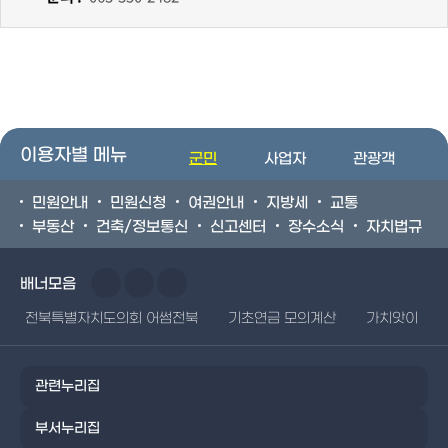
이용자별 메뉴
군민
사업자
관광객
민원안내
민원신청
여권안내
지방세
교통
부동산
건축/정보통신
신고센터
장수소식
자치법규
배너모음
전북특별자치도의회 어썸전북
기초연금 모의계산
가치앗이
관련누리집
부서누리집