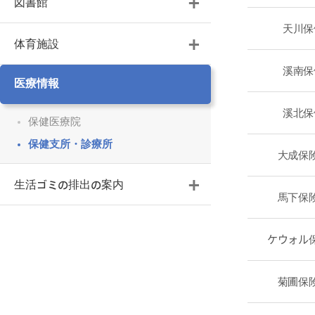
図書館
天川保
体育施設
溪南保
医療情報
溪北保
保健医療院
保健支所・診療所
大成保
生活ゴミの排出の案内
馬下保
ケウォル
菊圃保