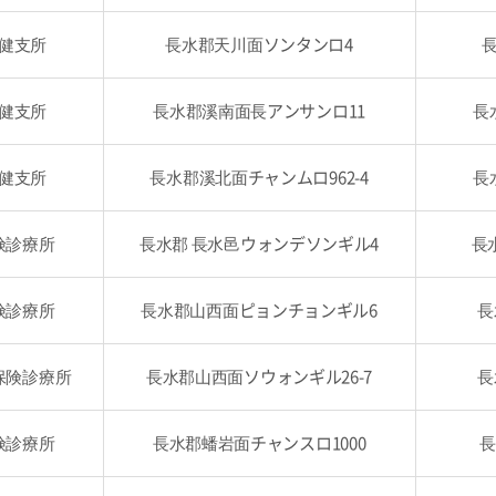
健支所
長水郡天川面ソンタンロ4
長
健支所
長水郡溪南面長アンサンロ11
長
健支所
長水郡溪北面チャンムロ962-4
長
険診療所
長水郡 長水邑ウォンデソンギル4
長水
険診療所
長水郡山西面ピョンチョンギル6
長
保険診療所
長水郡山西面ソウォンギル26-7
長
険診療所
長水郡蟠岩面チャンスロ1000
長