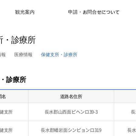
観光案内
申請・お問合せについて
所・診療所
情報
医療情報
保健支所・診療所
 ・診療所
関名
道路名住所
健支所
長水郡山西面ピヘンロ39-3
長
健支所
長水郡蟠岩面シンピョンロ319
長水