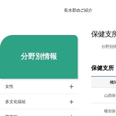
長水郡のご紹介
保健支
分野別
分野別情報
保健支所
機
女性
山西保
多文化福祉
蟠岩保