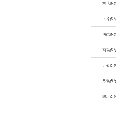
桐花保
大谷保
明德保
南陽保
五峯保
弓陽保
陽岳保