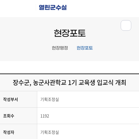
열린군수실
현장포토
현장행정
현장포토
장수군, 농군사관학교 1기 교육생 입교식 개최
작성부서
기획조정실
조회수
1192
작성자
기획조정실