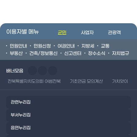
이용자별 메뉴
군민
사업자
관광객
민원안내
민원신청
여권안내
지방세
교통
부동산
건축/정보통신
신고센터
장수소식
자치법규
배너모음
전북특별자치도의회 어썸전북
기초연금 모의계산
가치앗이
관련누리집
부서누리집
읍면누리집