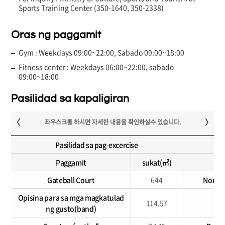
Sports Training Center (350-1640, 350-2338)
Oras ng paggamit
Gym : Weekdays 09:00~22:00, Sabado 09:00~18:00
Fitness center : Weekdays 06:00~22:00, sabado
09:00~18:00
Pasilidad sa kapaligiran
Pasilidad sa pag-excercise
Paggamit
sukat(㎡)
Gateball Court
644
Nongak
Opisina para sa mga magkatulad
114.57
O
ng gusto(band)