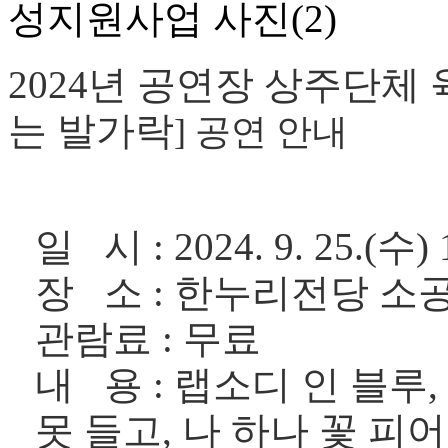
2024년 공연장 상주단체 
는 발가락
] 공연 안내
일 시 : 2024. 9. 25.(수) 
장 소 : 한누리전당 소
관람료 : 무료
내 용 : 랩소디 인 블루
못 들고, 나 하나 꽃 피