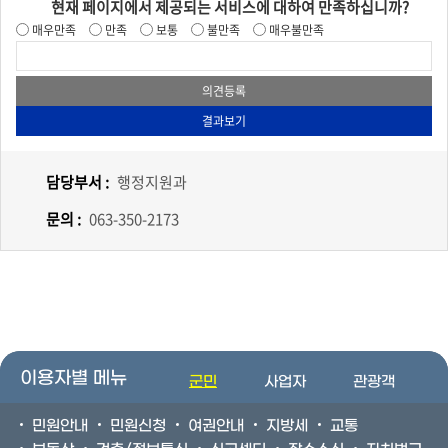
현재 페이지에서 제공되는 서비스에 대하여 만족하십니까?
매우만족
만족
보통
불만족
매우불만족
담당부서 :
행정지원과
문의 :
063-350-2173
이용자별 메뉴
군민
사업자
관광객
민원안내
민원신청
여권안내
지방세
교통