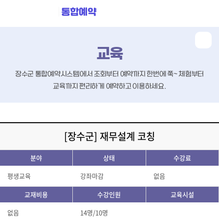
통합예약
교육
장수군 통합예약시스템에서 조회부터 예약까지 한번에 쭉~
체험부터
교육까지 편리하게 예약하고 이용하세요.
[장수군] 재무설계 코칭
분야
상태
수강료
평생교육
강좌마감
없음
교재비용
수강인원
교육시설
없음
14명/10명