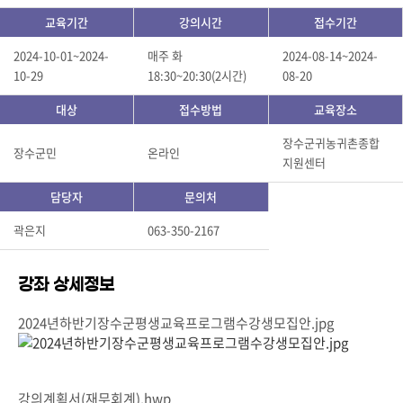
교육기간
강의시간
접수기간
2024-10-01~2024-
매주 화
2024-08-14~2024-
10-29
18:30~20:30(2시간)
08-20
대상
접수방법
교육장소
장수군귀농귀촌종합
장수군민
온라인
지원센터
담당자
문의처
곽은지
063-350-2167
강좌 상세정보
2024년하반기장수군평생교육프로그램수강생모집안.jpg
강의계획서(재무회계).hwp