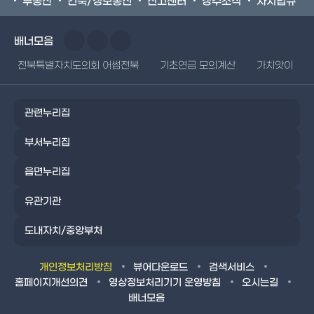
부동산
건축/정보통신
신고센터
장수소식
자치법규
배너모음
전북특별자치도의회 어썸전북
기초연금 모의계산
가치앗이
관련누리집
부서누리집
읍면누리집
유관기관
도내자치/중앙부처
개인정보처리방침
뷰어다운로드
검색서비스
홈페이지개선의견
영상정보처리기기 운영방침
오시는길
배너모음