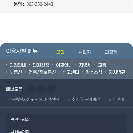
문의 :
063-350-2443
이용자별 메뉴
군민
사업자
관광객
민원안내
민원신청
여권안내
지방세
교통
부동산
건축/정보통신
신고센터
장수소식
자치법규
배너모음
전북특별자치도의회 어썸전북
기초연금 모의계산
가치앗이
관련누리집
부서누리집