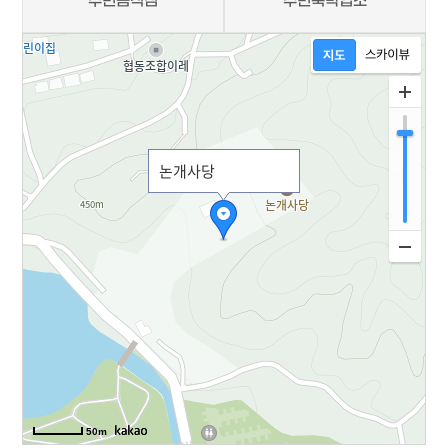
주변음식점
주변숙박업소
지도
논개사당
50m