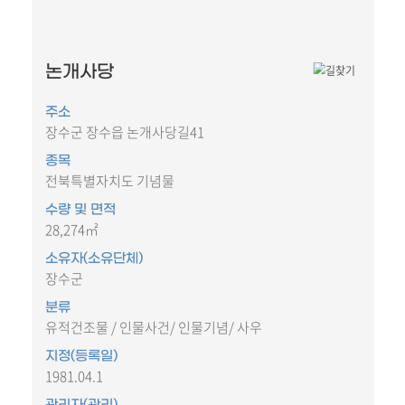
논개사당
주소
장수군 장수읍 논개사당길41
종목
전북특별자치도 기념물
수량 및 면적
28,274㎡
소유자(소유단체)
장수군
분류
유적건조물 / 인물사건/ 인물기념/ 사우
지정(등록일)
1981.04.1
관리자(관리)