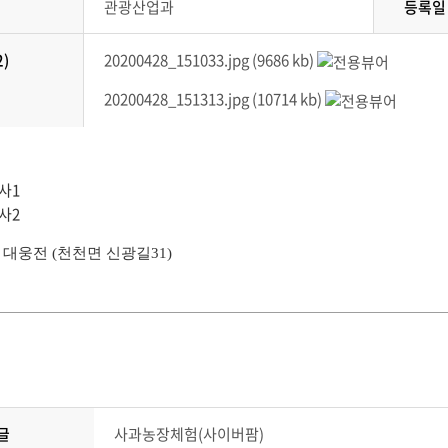
관광산업과
등록일
)
20200428_151033.jpg (9686 kb)
20200428_151313.jpg (10714 kb)
대웅전 (천천면 신광길31)
글
사과농장체험(사이버팜)