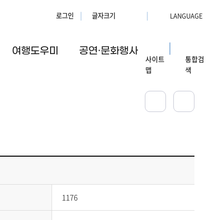
로그인
글자크기
여행도우미
공연·문화행사
사이트
통합검
맵
색
1176