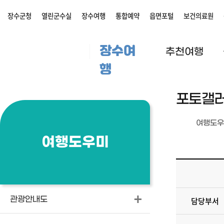
장수군청
열린군수실
장수여행
통합예약
읍면포털
보건의료원
장수여
추천여행
행
포토갤
여행도우
여행도우미
관광안내도
담당부서