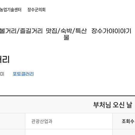
농업기술센터
장수군의회
볼거리/즐길거리
맛집/숙박/특산
장수가야이야기
물
러리
미
포토갤러리
부처님 오신 날
관광산업과
조회수