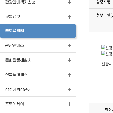
담당자명
관광안내책자신청
첨부파일(2
교통정보
포토갤러리
관광안내소
문화관광해설사
신광사 
전북투어패스
장수사랑상품권
포토에세이
이전