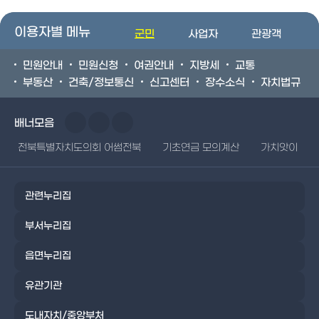
이용자별 메뉴
군민
사업자
관광객
민원안내
민원신청
여권안내
지방세
교통
부동산
건축/정보통신
신고센터
장수소식
자치법규
배너모음
전북특별자치도의회 어썸전북
기초연금 모의계산
가치앗이
관련누리집
부서누리집
읍면누리집
유관기관
도내자치/중앙부처