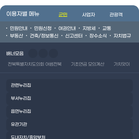
이용자별 메뉴
군민
사업자
관광객
민원안내
민원신청
여권안내
지방세
교통
부동산
건축/정보통신
신고센터
장수소식
자치법규
배너모음
전북특별자치도의회 어썸전북
기초연금 모의계산
가치앗이
관련누리집
부서누리집
읍면누리집
유관기관
도내자치/중앙부처