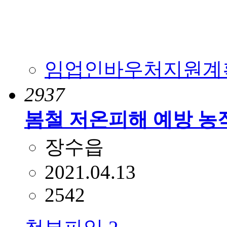
임업인바우처지원계획변경
2937
봄철 저온피해 예방 농
장수읍
2021.04.13
2542