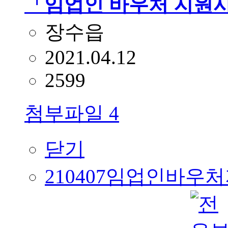
「임업인 바우처 지원사
장수읍
2021.04.12
2599
첨부파일
4
닫기
210407임업인바