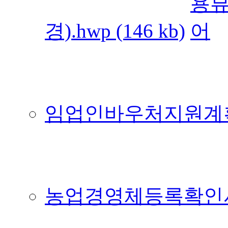
경).hwp (146 kb)
임업인바우처지원계획변경
농업경영체등록확인서확인