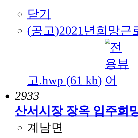
닫기
(공고)2021년희
고.hwp (61 kb)
2933
산서시장 장옥 입주희
계남면