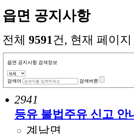
읍면 공지사항
전체
9591
건, 현재 페이
읍면 공지사항 검색정보
검색어
검색버튼
2941
등유 불법주유 신고 안
계남면