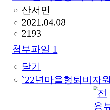
산서면
2021.04.08
2193
첨부파일
1
닫기
`22년마을형퇴비