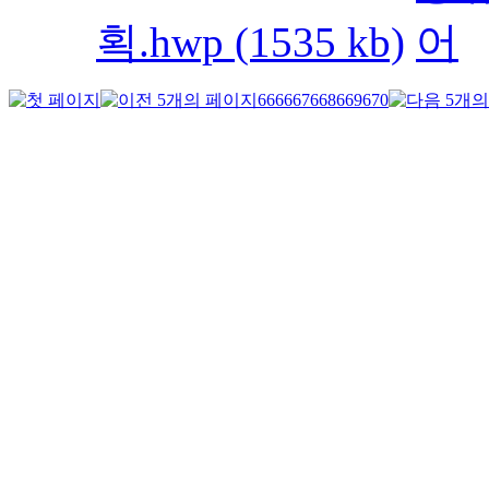
획.hwp (1535 kb)
666
667
668
669
670