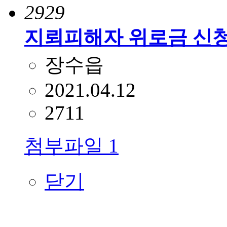
2929
지뢰피해자 위로금 신청
장수읍
2021.04.12
2711
첨부파일
1
닫기