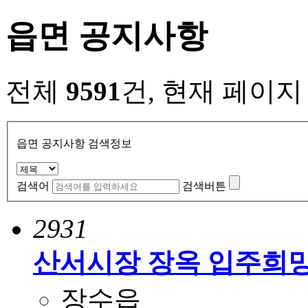
읍면 공지사항
전체
9591
건, 현재 페이
읍면 공지사항 검색정보
검색어
검색버튼
2931
산서시장 장옥 입주희
장수읍