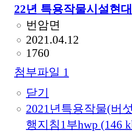
22년 특용작물시설현대
번암면
2021.04.12
1760
첨부파일
1
닫기
2021년특용작물(버
행지침1부hwp (146 k