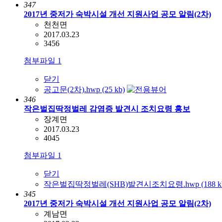
347
2017년 중저가 숙박시설 개선 지원사업 공모 알림(2차)
천천면
2017.03.23
3456
첨부파일
1
닫기
공고문(2차).hwp (25 kb)
346
작은벌집딱정벌레 감염증 발견시 조치요령 홍보
장계면
2017.03.23
4045
첨부파일
1
닫기
작은벌집딱정벌레(SHB)발견시조치요령.hwp (188 k
345
2017년 중저가 숙박시설 개선 지원사업 공모 알림(2차)
계남면