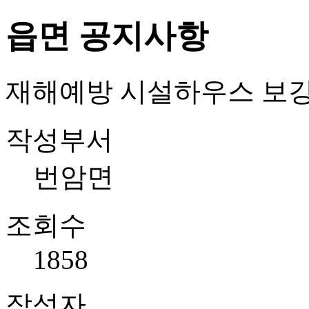
읍면 공지사항
재해예방 시설하우스 보강
작성부서
번암면
조회수
1858
작성자