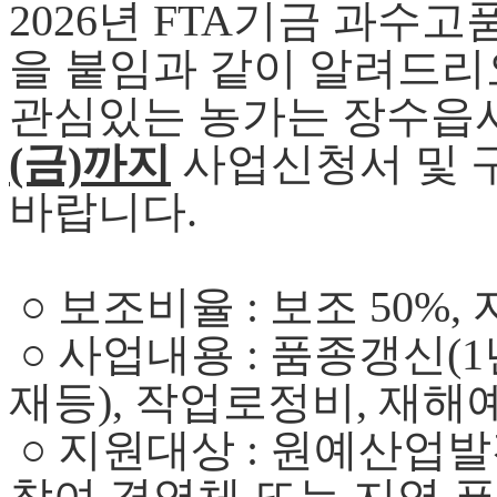
2026년 FTA기금 과
을 붙임과 같이 알려드리
관심있는 농가는 장수읍
(금)까지
사업신청서
및 
바랍니다.
○ 보조비율 : 보조 50%, 
○
사업내용 :
품종갱신(1
재등), 작업로정비, 재
○
지원대상
:
원예산업발