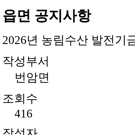
읍면 공지사항
2026년 농림수산 발전기금
작성부서
번암면
조회수
416
작성자