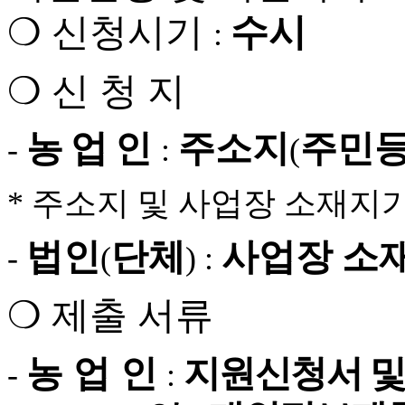
❍
신청시기
수시
:
❍
신 청 지
농 업 인
주소지
주민
-
:
(
*
주소지 및 사업장 소재지
법인
단체
사업장 소
-
(
) :
❍
제출 서류
농 업 인
지
원신청서 
-
: