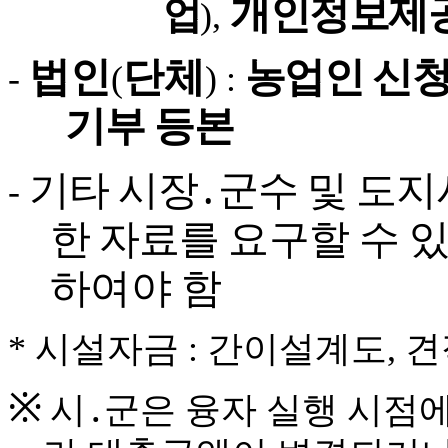
개인정보제
업
)
,
법인
단체
농업인 신
-
(
) :
기부 등
본
기타 시장
․
군수 및 도지
-
한 자료를
요구할 수 
하여야 함
*
시설자금
:
간이설계도
,
견
※
․
시
군
은
융자 실행 시점