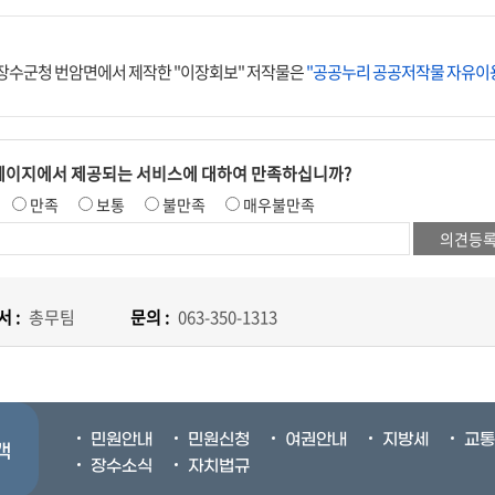
장수군청 번암면에서 제작한 "이장회보" 저작물은
"공공누리 공공저작물 자유이용
페이지에서 제공되는 서비스에 대하여 만족하십니까?
만족
보통
불만족
매우불만족
 :
총무팀
문의 :
063-350-1313
민원안내
민원신청
여권안내
지방세
교통
객
장수소식
자치법규