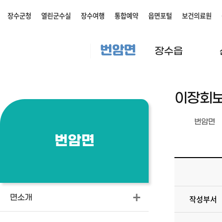
장수군청
열린군수실
장수여행
통합예약
읍면포털
보건의료원
번암면
장수읍
이장회
번암면
번암면
면소개
작성부서