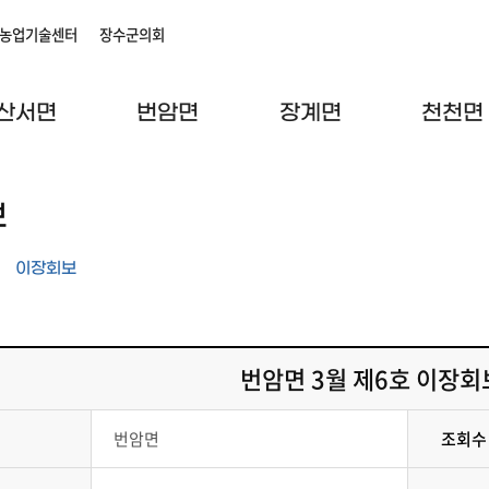
농업기술센터
장수군의회
산서면
번암면
장계면
천천면
보
이장회보
번암면 3월 제6호 이장회
번암면
조회수