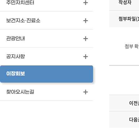
작성자
주민자치센터
첨부파일(1
보건지소·진료소
관광안내
첨부 
공지사항
이장회보
찾아오시는길
이전
다음