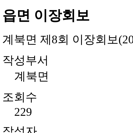
읍면 이장회보
계북면 제8회 이장회보(2026
작성부서
계북면
조회수
229
작성자