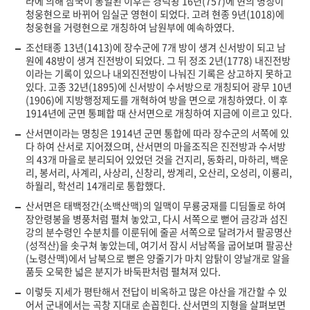
라에 의해 삼국이 통일된 이후는 경덕왕 16년(757)에 현의 명칭이
청웅현으로 바뀌어 임실군 영현이 되었다. 고려 현종 9년(1018)에
청웅현을 거령현으로 개칭하여 남원부에 예속하였다.
조선태종 13년(1413)에 장수군에 7개 방이 생겨 신서방이 되고 남
원에 48방이 생겨 진전방이 되었다. 그 뒤 정조 2년(1778) 내진전방
이라는 기록이 있으나 내외진전방이 나눠진 기록은 상고하지 못하고
있다. 고종 32년(1895)에 신서방이 수서방으로 개칭되어 광무 10년
(1906)에 지방행정제도를 개혁하여 방을 면으로 개칭하였다. 이 후
1914년에 군면 통폐합 때 산서면으로 개칭하여 지금에 이르고 있다.
산서면이라는 명칭은 1914년 군면 통합에 따라 장수군의 서쪽에 있
다 하여 산서로 지어졌으며, 산서면의 마을조직은 진전방과 수서방
의 43개 마을로 분리되어 있었던 것을 건지리, 동화리, 마하리, 백운
리, 봉서리, 사계리, 사상리, 신창리, 쌍계리, 오산리, 오성리, 이룡리,
하월리, 학선리 14개리로 통합했다.
산서면은 태백정간(소백산맥)의 일맥이 무룡궁재를 디딤돌로 하여
장안령봉을 병풍처럼 펼쳐 놓았고, 다시 서쪽으로 뻗어 금강과 섬진
강의 분수령인 수분치를 이룬뒤에 줄곧 서쪽으로 달려가서 팔공명산
(성적산)을 솟구쳐 놓았는데, 여기서 잠시 서남쪽을 굽어보며 팔공산
(노령산맥)에서 남북으로 뻗은 양줄기가 마치 암탉이 양날개로 알을
품듯 오묵한 넓은 분지가 바둑판처럼 펼쳐져 있다.
이렇듯 지세가 평탄해서 전답이 비옥하고 많은 야산을 개간할 수 있
어서 군내에서는 곡창 지대로 손꼽힌다. 산서면의 지형을 살펴보면