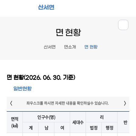
산서면
면 현황
산서면
면소개
면 현황
면 현황(2026. 06. 30. 기준)
일반현황
인구수(명)
리
면적
세대수
반
(㎢)
계
남
여
법정
행정