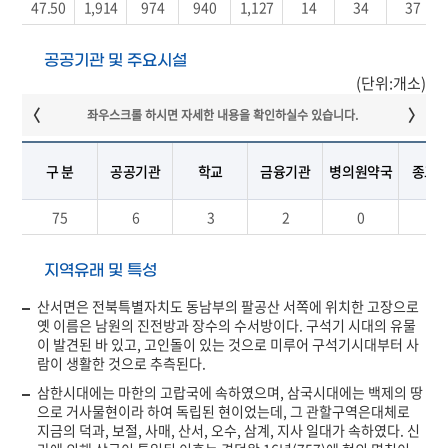
47.50
1,914
974
940
1,127
14
34
37
공공기관 및 주요시설
(단위:개소)
구 분
공공기관
학교
금융기관
병의원약국
종교
75
6
3
2
0
18
지역유래 및 특성
산서면은 전북특별자치도 동남부의 팔공산 서쪽에 위치한 고장으로
옛 이름은 남원의 진전방과 장수의 수서방이다. 구석기 시대의 유물
이 발견된 바 있고, 고인돌이 있는 것으로 미루어 구석기시대부터 사
람이 생활한 것으로 추측된다.
삼한시대에는 마한의 고랍국에 속하였으며, 삼국시대에는 백제의 땅
으로 거사물현이라 하여 독립된 현이었는데, 그 관할구역은대체로
지금의 덕과, 보절, 사매, 산서, 오수, 삼계, 지사 일대가 속하였다. 신