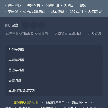
민원안내
민원신청
여권안내
지방세
교통
부동산
건축/정보통신
신고센터
장수소식
자치법규
배너모음
전북특별자치도의회 어썸전북
기초연금 모의계산
가치앗이
관련누리집
부서누리집
읍면누리집
유관기관
도내자치/중앙부처
개인정보처리방침
뷰어다운로드
검색서비스