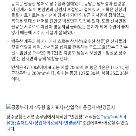
동북은 팔공산 넘어로 장수읍과 접해있고, 동남은 남노령과 천왕봉
이 경계가 되어 번암면과 남원시 보절면과 접해있고, 서쪽은 신창리
들을 가로지르는 실개천이 경계가 되어 임실군 지사면과 접해있고,
북쪽은 영대산 너머로 진안군 백운면과 인접해 있다. 또한 산서면은
팔공산 서쪽으로 야산이 병풍처럼 둘러있는 분지가 되어 수원이 좋지
않기 때문에 저수지 시설이 잘 돼있다.
백운산 계곡과 마치재에서 흐르는 산서천(오수천 상류)은 산서들의
젖줄 역할을 하며, 산서면을 십자로 관통하는 국도13호(장수군 장수
읍 ~ 임실군 오수면) 와 721번 지방도(남원시 보절면 ~ 임실군 성수
면)는 산서면의 동맥 역할을 한다.
면적은 47.70㎢이며 표고는 해발 200m이며 평균기온은 11.3℃, 평
균강우량 1,200mm이다. 위치는 동경 127도 30분, 북위 35도 36분
이다.
장수군청 산서면 총무팀에서 제작한 "면 현황" 저작물은
"공공누리 제 4
유형 : 출처표시+상업적이용금지+변경금지"
조건에 따라 이용할 수 있습
니다.