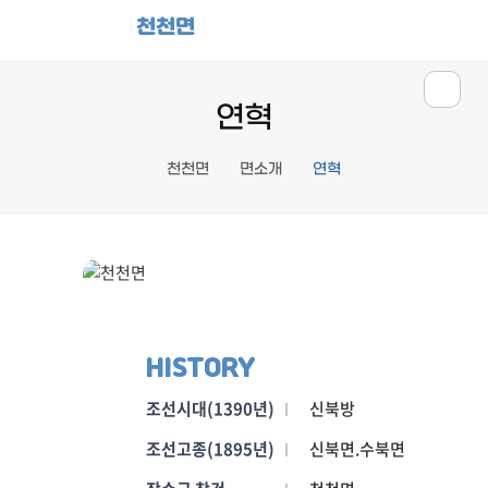
천천면
연혁
천천면
면소개
연혁
HISTORY
조선시대(1390년)
신북방
조선고종(1895년)
신북면.수북면