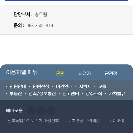
담당부서 :
총무팀
문의 :
063-350-1414
이용자별 메뉴
군민
사업자
관광객
민원안내
민원신청
여권안내
지방세
교통
부동산
건축/정보통신
신고센터
장수소식
자치법규
배너모음
전북특별자치도의회 어썸전북
기초연금 모의계산
가치앗이