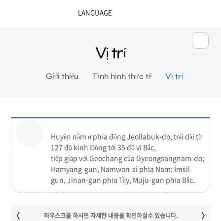
Vị trí
Giới thiệu
Tình hình thực tế
Vị trí
Huyện nằm ở phía đông Jeollabuk-do, trải dài từ
127 độ kinh Đông tới 35 độ vĩ Bắc,
tiếp giáp với Geochang của Gyeongsangnam-do;
Hamyang-gun, Namwon-si phía Nam; Imsil-
gun, Jinan-gun phía Tây, Muju-gun phía Bắc.