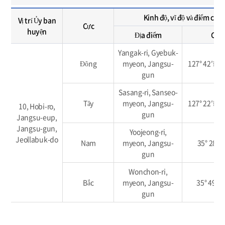
Kinh độ, vĩ độ và điểm cực
Vị trí Ủy ban
Cực
huyện
Địa điểm
Cực
Yangak-ri, Gyebuk-
Đông
myeon, Jangsu-
127° 42′Đôn
gun
Sasang-ri, Sanseo-
Tây
myeon, Jangsu-
127° 22′Đôn
10, Hobi-ro,
gun
Jangsu-eup,
Jangsu-gun,
Yoojeong-ri,
Jeollabuk-do
Nam
myeon, Jangsu-
35° 28′vĩ
gun
Wonchon-ri,
Bắc
myeon, Jangsu-
35° 49′ vĩ
gun